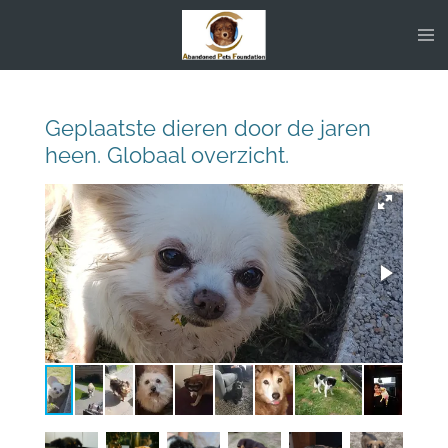
Ga
direct
naar
de
hoofdinhoud
Geplaatste dieren door de jaren
heen. Globaal overzicht.